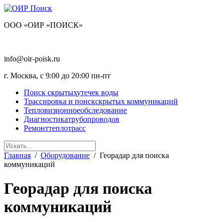
OOO «ОИР «ПОИСК»
+7 (495) 128-30-38
info@oir-poisk.ru
г. Москва, с 9:00 до 20:00 пн-пт
Поиск скрытых
утечек воды
Трассировка и поиск
скрытых коммуникаций
Тепловизионное
обследование
Диагностика
трубопроводов
Ремонт
теплотрасс
Главная
/
Оборудование
/
Георадар для поиска
коммуникаций
Георадар для поиска
коммуникаций