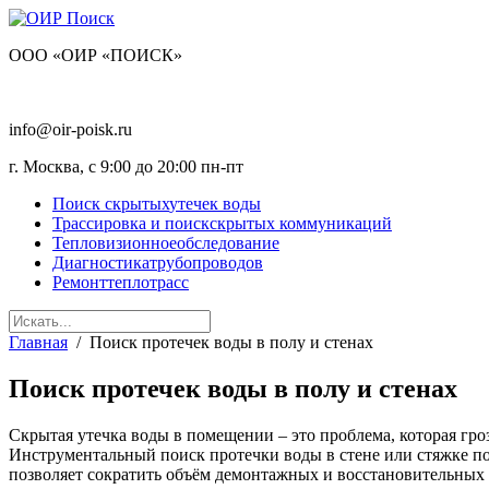
OOO «ОИР «ПОИСК»
+7 (495) 128-30-38
info@oir-poisk.ru
г. Москва, с 9:00 до 20:00 пн-пт
Поиск скрытых
утечек воды
Трассировка и поиск
скрытых коммуникаций
Тепловизионное
обследование
Диагностика
трубопроводов
Ремонт
теплотрасс
Главная
/
Поиск протечек воды в полу и стенах
Поиск протечек воды в полу и стенах
Скрытая утечка воды в помещении – это проблема, которая гро
Инструментальный поиск протечки воды в стене или стяжке п
позволяет сократить объём демонтажных и восстановительных 