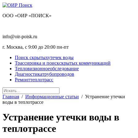
OOO «ОИР «ПОИСК»
+7 (495) 128-30-38
info@oir-poisk.ru
г. Москва, с 9:00 до 20:00 пн-пт
Поиск скрытых
утечек воды
Трассировка и поиск
скрытых коммуникаций
Тепловизионное
обследование
Диагностика
трубопроводов
Ремонт
теплотрасс
Главная
/
Информационные статьи
/
Устранение утечки
воды в теплотрассе
Устранение утечки воды в
теплотрассе