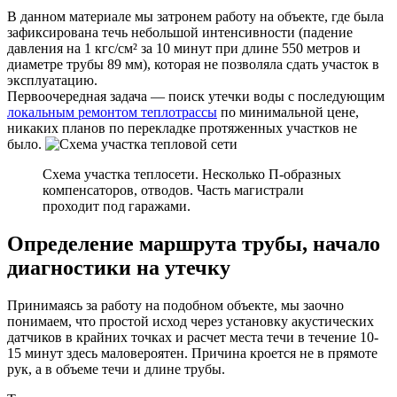
В данном материале мы затронем работу на объекте, где была
зафиксирована течь небольшой интенсивности (падение
давления на 1 кгс/см² за 10 минут при длине 550 метров и
диаметре трубы 89 мм), которая не позволяла сдать участок в
эксплуатацию.
Первоочередная задача — поиск утечки воды с последующим
локальным ремонтом теплотрассы
по минимальной цене,
никаких планов по перекладке протяженных участков не
было.
Схема участка теплосети. Несколько П-образных
компенсаторов, отводов. Часть магистрали
проходит под гаражами.
Определение маршрута трубы, начало
диагностики на утечку
Принимаясь за работу на подобном объекте, мы заочно
понимаем, что простой исход через установку акустических
датчиков в крайних точках и расчет места течи в течение 10-
15 минут здесь маловероятен. Причина кроется не в прямоте
рук, а в объеме течи и длине трубы.