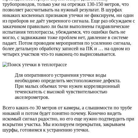
трубопроводов, только уже на отрезках 130-150 метров, что
позволяет рассчитывать на нужный результат. В шурфах
никаких косвенных признаков утечки не фиксируем, ни один
из приборов не даёт уверенного сигнала. Еще раз обсуждаем с
заказчиком правильно ли были выполнены гидравлические
испытания теплотрассы, убеждаемся, что ошибки быть не
могло, с задвижками тоже проблем нет, давление в системе
падает. Потом проводим мероприятия по усилению сигнала,
более детальную обработку записей на ПК и … на одном из
четырех участков что-то наконец-то вырисовывается.
Для оперативного устранения утечки воды
необходимо определить местоположение дефекта.
При малых объемах течи нужен корреляционный
течеискатель с высокой чувствительностью
акселерометров.
Всего каких-то 30 метров от камеры, а слышимости по трубе
никакой и потом будет понятно почему. Конечно видеть
искомый сигнал радостно, но его еще нужно подтвердить при
вскрытии участка. Мы изолируем перекрытия, закрываем
шурфы, готовимся к устранению утечки.