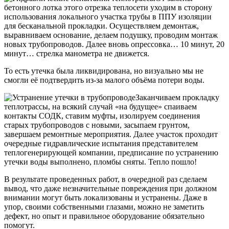
бетонного лотка этого отрезка теплосети уходим в сторону
использования локального участка трубы в ППУ изоляции
для бесканальной прокладки. Осуществляем демонтаж,
выравниваем основание, делаем подушку, проводим монтаж
новых трубопроводов. Далее вновь опрессовка… 10 минут, 20
минут… стрелка манометра не движется.
То есть утечка была ликвидирована, но визуально мы не
смогли её подтвердить из-за малого объёма потери воды.
Заканчиваем прокладку
теплотрассы, на всякий случай «на будущее» спаиваем
контакты СОДК, ставим муфты, изолируем соединения
старых трубопроводов с новыми, засыпаем грунтом,
завершаем ремонтные мероприятия. Далее участок проходит
очередные гидравлические испытания представителем
теплогенерирующей компании, предписание по устранению
утечки воды выполнено, пломбы сняты. Тепло пошло!
В результате проведенных работ, в очередной раз сделаем
вывод, что даже незначительные повреждения при должном
внимании могут быть локализованы и устранены. Даже в
упор, своими собственными глазами, можно не заметить
дефект, но опыт и правильное оборудование обязательно
помогут.