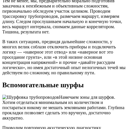
Тем не менее, мы, предварительно морально подготовив
заказчика к неизбежным и объективным сложностям,
первоначально обследуем участок целиком. Проводим
трассировку трубопроводов, размечаем маршрут, измеряем
длину. Следом прослушиваем начальную и конечную точки,
весь маршрут интервала, снимаем данные коррелятором.
Тишина, результата нет.
В таких ситуациях, предвидя дальнейшие сложности, у
многих велик соблазн отключить приборы и подключить
логику — «наверное этот отвод» или «наверное вот это
проседание грунта», или «в этой низине основная
концентрация напряжений» и прочие «давайте рассудим
логически», но имея достаточный опыт нелогичных течей мы
действуем по сложному, но правильному пути.
Вспомогательные шурфы
Намечаем зоны для шурфов.
Хотим отделаться минимальным их количеством и
постараться никому не мешать земляными работами. Глубина
прокладки позволяет сделать это вручную, достаточно
аккуратно.
Проводим повторную акустическую диагностику